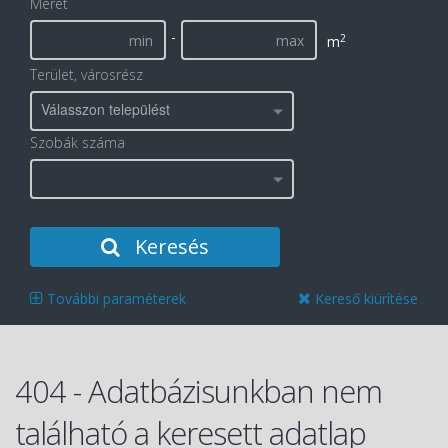
Méret
-
2
m
Terület, városrész
Válasszon települést
Szobák száma
Keresés
További paraméterek
Kereső kiürítése
404 - Adatbázisunkban nem
található a keresett adatlap