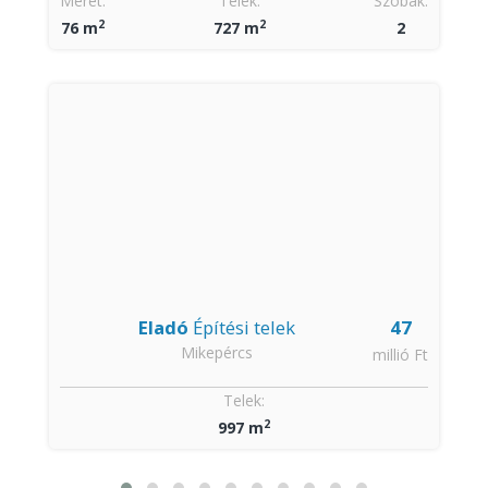
Méret:
Telek:
Szobák:
2
2
76 m
727 m
2
Eladó
Építési telek
47
Mikepércs
t
millió Ft
:
Telek:
2
997 m