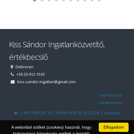
Kiss Sándor Ingatlanközvetítő,
értékbecslő
Debrecen
+36 20 412-1530
kiss.sandor.ingatlan@gmail.com
Impresszum
Adatkezelés
|
|
|
|
MATTERPORT 3D
DRÓN FELVÉTEL KÉSZÍTÉSE
Kapcsolat
A weboldal sütiket (cookies) használ, hogy
Elfogadom
© 1997 - 2026 AZ INGATLANIRODA WEBOLDALÁT ÉS ÜGYVITELI
biztonságos böngészés mellett a legjobb