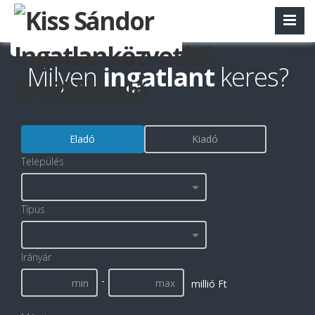
Milyen
ingatlant
keres?
Eladó
Kiadó
Település
Típus
Irányár
-
millió Ft