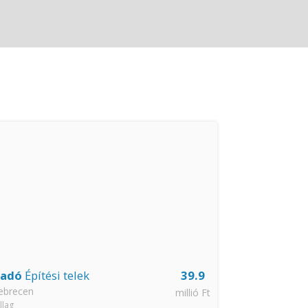
ladó
Építési telek
39.9
Kiadó
Csalá
ebrecen
Debrecen
millió Ft
llag
Homokkert