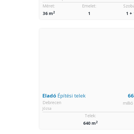
Szobák:
Méret:
Emelet:
Szobá
2
2
36 m
1
1 + 
47
Eladó
Építési telek
66
Debrecen
millió Ft
millió
Józsa
Telek:
2
640 m