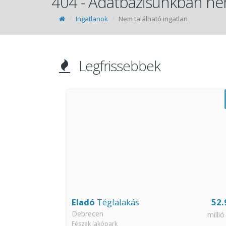
404 - Adatbázisunkban nem
Ingatlanok
Nem található ingatlan
Legfrissebbek
36.99
Eladó
Téglalakás
52.
Debrecen
millió Ft
millió
Fészek lakópark