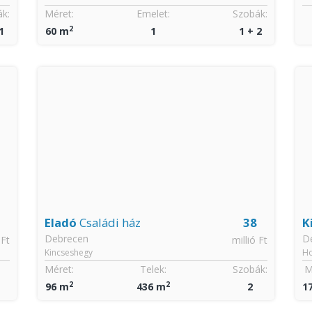
k:
Méret:
Emelet:
Szobák:
2
1
60 m
1
1 + 2
Eladó
Családi ház
38
K
Debrecen
D
 Ft
millió Ft
Kincseshegy
H
Méret:
Telek:
Szobák:
M
2
2
96 m
436 m
2
1