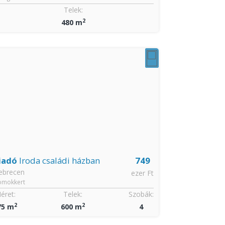
Telek:
Méret:
2
2
480 m
175 m
CSOK igényelhe
iadó
Iroda családi házban
749
Eladó
Csalá
ebrecen
Debrecen
ezer Ft
omokkert
Postakert
éret:
Telek:
Szobák:
Méret:
2
2
2
75 m
600 m
4
195 m