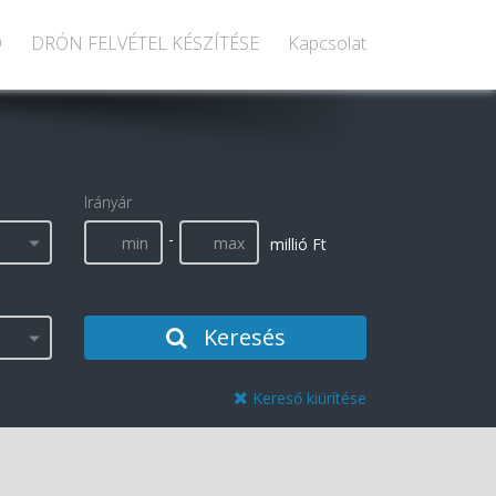
D
DRÓN FELVÉTEL KÉSZÍTÉSE
Kapcsolat
Irányár
-
millió Ft
Keresés
Kereső kiürítése