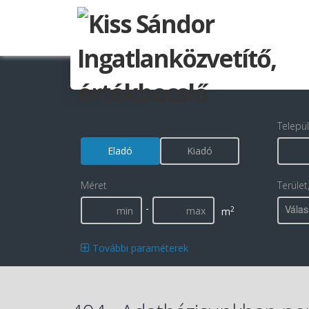
Telepü
Eladó
Kiadó
Méret
Terület
-
Válas
2
m
További paraméterek