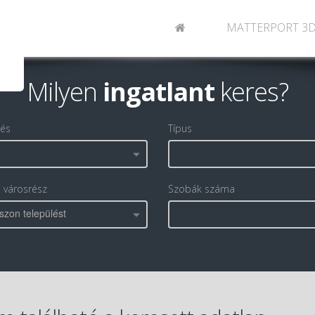
MATTERPORT 3
Milyen
ingatlant
keres?
lés
Típus
, városrész
Szobák száma
szon települést