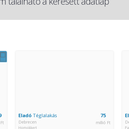
 található a keresett adatlap
9
Eladó
Téglalakás
75
E
Debrecen
D
 Ft
millió Ft
Homokkert
Pa